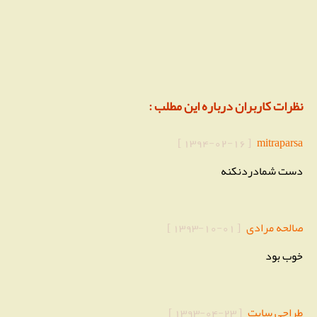
نظرات کاربران درباره این مطلب :
]
1394-02-16
[
mitraparsa
دست شمادردنكنه
صالحه مرادی
[
1393-10-01
]
خوب بود
طراحی سایت
[
1393-04-23
]