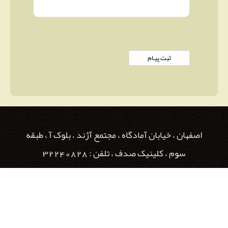
اصفهان ، خیابان آمادگاه ، مجتمع آژند ، بلوک آ ، طبقه
سوم ، کلینیک صدف ، تلفن : 32240828
طراحی و راه اندازی وب سایت : گروه نرم افزاری پزشک آنلاین -
09128883465