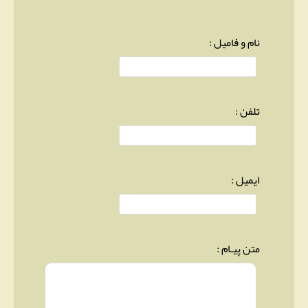
نام و فامیل :
تلفن :
ایمیل :
متن پیـام :