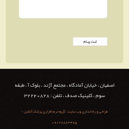
اصفهان ، خیابان آمادگاه ، مجتمع آژند ، بلوک آ ، طبقه
سوم ، کلینیک صدف ، تلفن : 32240828
طراحی و راه اندازی وب سایت : گروه نرم افزاری پزشک آنلاین -
09128883465