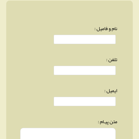
نام و فامیل :
تلفن :
ایمیل :
متن پیـام :