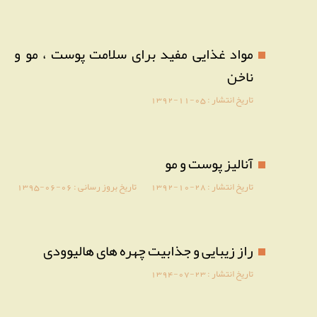
مواد غذایی مفید برای سلامت پوست ، مو و
ناخن
تاریخ انتشار :
1392-11-05
آنالیز پوست و مو
تاریخ انتشار :
1392-10-28
تاریخ بروز رسانی :
1395-06-06
راز زیبایی و جذابیت چهره های هالیوودی
تاریخ انتشار :
1394-07-23