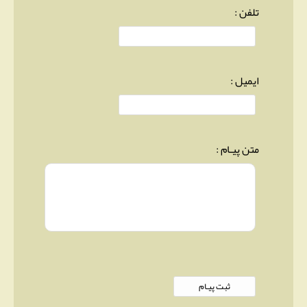
تلفن :
ایمیل :
متن پیـام :