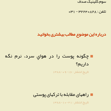
سوم،کلینیک صدف
تلفن : 32240828 - 031
درباره این موضوع مطالب بیشتری بخوانید
چگونه پوست را در هواي سرد، نرم نگه
داريم؟
تاریخ انتشار :
1388-09-16
راههای مقابله با ترکهای پوستی
تاریخ انتشار :
1388-10-21