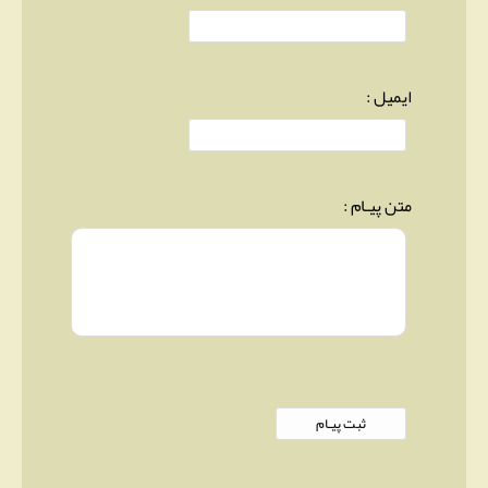
ایمیل :
متن پیـام :