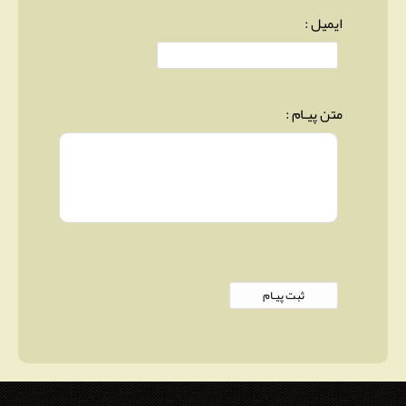
ایمیل :
متن پیـام :