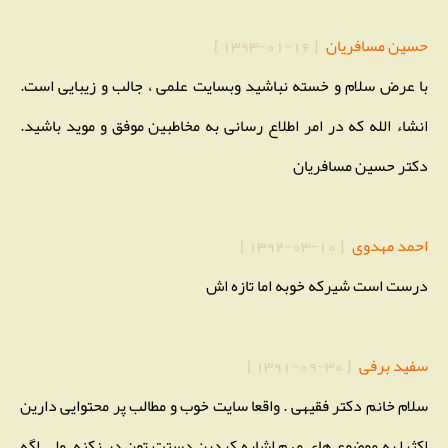
حسین مسافریان
[
1393-01-16
]
با عرض سلام و خسته نباشید وبسایت علمی ، جالب و زیبایی است.
انشاء الله که در امر اطلاع رسانی به مخاطبین موفق و موید باشید.
دکتر حسین مسافریان
احمد مهدوی
[
1392-03-10
]
درست است شیرکه خوبه اما تازه اش
سفید برفی
[
1391-09-30
]
سلام خانم دکتر فقیهی . واقعا سایت خوب و مطالب پر محتوایی دارین
اکثرا به موضوع های مهم اشاره کردین دستت تون در نکنه. ولی اگه