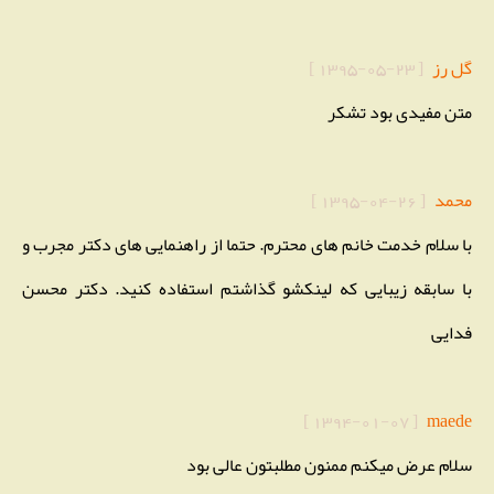
گل رز
[
1395-05-23
]
متن مفیدی بود تشکر
محمد
[
1395-04-26
]
با سلام خدمت خانم های محترم. حتما از راهنمایی های دکتر مجرب و
با سابقه زیبایی که لینکشو گذاشتم استفاده کنید. دکتر محسن
فدایی
]
1394-01-07
[
maede
سلام عرض میکنم ممنون مطلبتون عالی بود