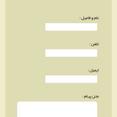
نام و فامیل :
تلفن :
ایمیل :
متن پیـام :