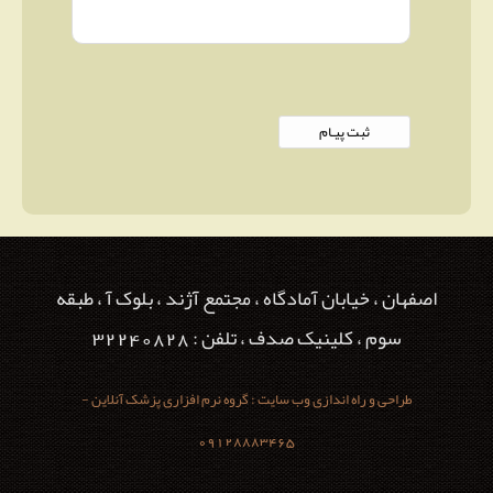
اصفهان ، خیابان آمادگاه ، مجتمع آژند ، بلوک آ ، طبقه
سوم ، کلینیک صدف ، تلفن : 32240828
طراحی و راه اندازی وب سایت : گروه نرم افزاری پزشک آنلاین -
09128883465