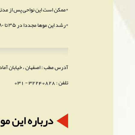
*ممکن است این نواحی پس از مدتی
*رشد این موها مجددا در ۳۵ تا ۸۰ درصد موارد تا یک سال پس از ریزش رشد می کند.
آدرس مطب : اصفهان ، خیابان آما
تلفن : 32240828 - 031
درباره این م