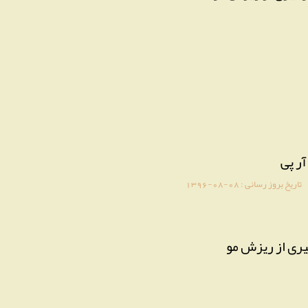
آر پی
تاریخ بروز رسانی :
1396-08-08
ری از ریزش مو