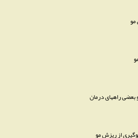
مو
و
و بعضی راههای درمان
وگیری از ریزش مو