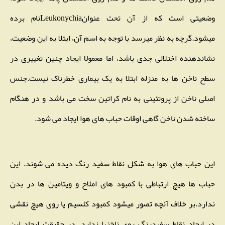
وضعیتی است که از آن تحت عنوانLeukonychiaنام برده
میشود.گرچه به نظر میرسد با توجه به اسم آن، ابتلا به این وضعیت،
نشاندهنده اختلالی جدی باشد، اما معمولا ایجاد چنین تغییری در
سطح ناخن ها به منزله ابتلا به یک بیماری خطرناک نیست.جنس
اصلی ناخن از پروتئینی به نام کراتین سخت می باشد و در هنگام
ساخته شدن ناخن گاهی اوقات حباب های هوا ایجاد می شود.
این حباب های هوا به شکل نقاط سفید رنگ دیده می شوند. این
حباب ها هیچ ارتباطی با کمبود های املاح و ویتامین ها در بدن
ندارد.بر خلاف آنچه تصور میشود کمبود کلسیم یا روی هیچ نقشی
در ایجاد نقاط سفیدرنگ روی ناخنها ندارد. در حقیقت ایجاد این