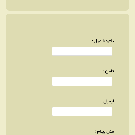
نام و فامیل :
تلفن :
ایمیل :
متن پیـام :