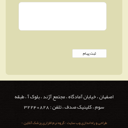
اصفهان ، خیابان آمادگاه ، مجتمع آژند ، بلوک آ ، طبقه
سوم ، کلینیک صدف ، تلفن : 32240828
طراحی و راه اندازی وب سایت : گروه نرم افزاری پزشک آنلاین -