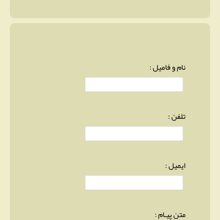
نام و فامیل :
تلفن :
ایمیل :
متن پیـام :