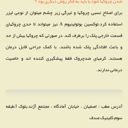
شدن چروکها شود یا باید به فکر روش دیگری بود ؟
برای اصلاح نسبی چروکها و تیرگی زیر چشم میتوان از نوعی لیزر
استفاده کرد.توکسین بوتولینیوم A نیز میتواند تا حدی چروکهای
قسمت خارجی پلک را برطرف کند. در صورتی که چروکها بیش از حد
و باعث افتادگی پلک شده باشند، با کمک جراحی قابل درمان
هستند. کرمهای ضدچروک فقط پیشگیری کننده اند و خاصیت
درمانی ندارند.
آدرس مطب : اصفهان ، خیابان آمادگاه ، مجتمع آژند،بلوک آ،طبقه
سوم،کلینیک صدف