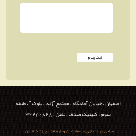
اصفهان ، خیابان آمادگاه ، مجتمع آژند ، بلوک آ ، طبقه
سوم ، کلینیک صدف ، تلفن : 32240828
طراحی و راه اندازی وب سایت : گروه نرم افزاری پزشک آنلاین -